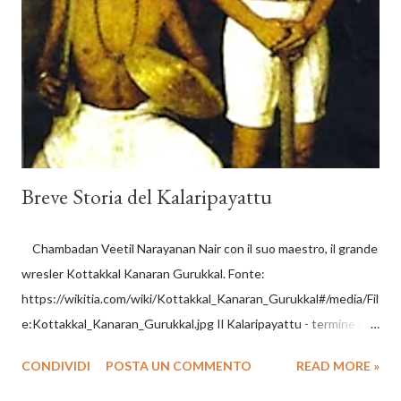
Nazionale di primo livello. Sono previsti anche diplomi di secondo
e terzo livello. REQUISITI Per partecipare occorre aver una
esperienza almeno biennale, certificata di una o più delle
seguenti discipline: - ...
Breve Storia del Kalaripayattu
Chambadan Veetil Narayanan Nair con il suo maestro, il grande
wresler Kottakkal Kanaran Gurukkal. Fonte:
https://wikitia.com/wiki/Kottakkal_Kanaran_Gurukkal#/media/Fil
e:Kottakkal_Kanaran_Gurukkal.jpg Il Kalaripayattu - termine che
potremmo tradurre con “allenamento” (payattu) al “campo di
CONDIVIDI
POSTA UN COMMENTO
READ MORE »
battaglia” (kalari) – è un’arte del combattimento strettamente
legata allo Yoga allo Āyurveda e alle arti performative indiane,