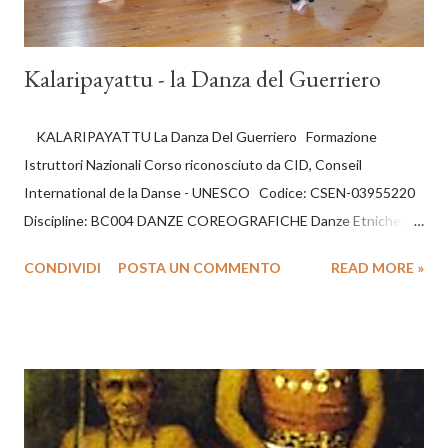
Kalaripayattu - la Danza del Guerriero
KALARIPAYATTU La Danza Del Guerriero Formazione
Istruttori Nazionali Corso riconosciuto da CID, Conseil
International de la Danse - UNESCO Codice: CSEN-03955220
Discipline: BC004 DANZE COREOGRAFICHE Danze Etniche,
Popolari e di Carattere: Tap Dance, Twist, Charleston, Belly
CONDIVIDI
POSTA UN COMMENTO
READ MORE »
Dance e danze tradizionali varie. CERTIFICAZIONI Ogni 150
ore di frequenza. il CID, (The United Nations of Dance), con
sede nel palazzo dell’UNESCO, 1 rue Miollis, FR-75732 Paris,
France, rilascerà un diploma valido internazionalmente. Sono
previsti fino a dieci livelli - totale 1500 ore. Dopo il primo biennio,
dopo aver sostenuto un esame teorico-pratico, verranno
rilasciati il tesserino tecnico CSEN e il diploma di istruttore