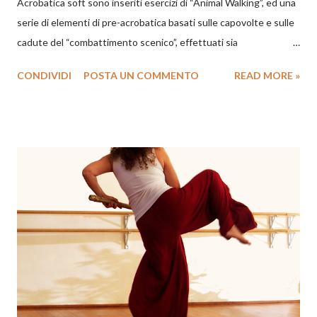
Acrobatica soft sono inseriti esercizi di “Animal Walking”, ed una
serie di elementi di pre-acrobatica basati sulle capovolte e sulle
cadute del “combattimento scenico”, effettuati sia
individualmente sia a coppia ovvero: 1. Capovolta in avanti e
CONDIVIDI
POSTA UN COMMENTO
READ MORE »
indietro (rotolamento del corpo sul terreno sul piano sagittale a
partire dalla postura eretta, dalla posizione raccolta o dalla
verticale sulla testa o sulle spalle); 2. Capovolte avanti e
indietro consecutive; 3. Capovolta in avanti tuffata (“salto
della tigre”); 4. Capovolta indietro alla verticale con spinta
delle braccia; 5. Caduta con rotolata in avanti (nel Karate e
nel Judo mae mawari ukemi ); 6. Caduta con rotolata
all’indietro (nel Karate e nel...