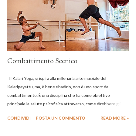
posture degli animali, vengono eseguite insieme ad elementi di
acrobatica e ad una serie di attacchi e difese. Le Otto Posizione
degli Animali https://www.youtube.com/watch?
v=yVr3ap7i6W4 Torna alla ...
Combattimento Scenico
Il Kalari Yoga, si ispira alla millenaria arte marziale del
Kalaripayattu, ma, è bene ribadirlo, non è uno sport da
combattimento. È una disciplina che ha come obiettivo
principale la salute psicofisica attraverso, come direbbero gli
yogi tibetani, l’integrazione di Corpo, Parola e Mente. Le
CONDIVIDI
POSTA UN COMMENTO
READ MORE »
sequenze di combattimento ritualizzato, oltre ad avere la
funzione di sviluppare la concentrazione, la flessibilità, il