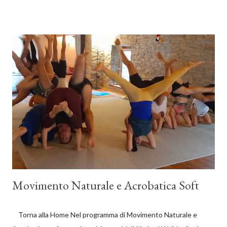
rapporto tra cakra e marma e l’introduzione al lavoro di
stimolazione dei marma. Video:
https://youtu.be/oToNB8CmtV4
https://youtu.be/qi9E9JwW0CE https://youtu.be/EhBov-
MDTuU https://youtu.be/tdfuvrOPSvg
https://youtu.be/hufsG0ZIYZ8 Che cosa è il Kalari Yoga Lo
Yoga del Guerriero Programma Movimento Naturale e
Acrobatica Soft Kalari Combattimento Scenico Breve Storia del
Kalaripayattu
Movimento Naturale e Acrobatica Soft
Torna alla Home Nel programma di Movimento Naturale e