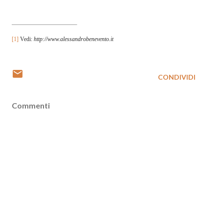
[1]
Vedi:
http://www.alessandrob
enevento.it
CONDIVIDI
Commenti