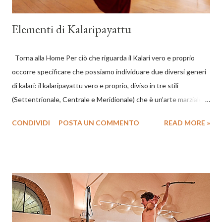
Elementi di Kalaripayattu
Torna alla Home Per ciò che riguarda il Kalari vero e proprio
occorre specificare che possiamo individuare due diversi generi
di kalari: il kalaripayattu vero e proprio, diviso in tre stili
(Settentrionale, Centrale e Meridionale) che è un’arte marziale
tipica dei guerrieri del Kerala, e le pratiche, note con lo stesso
CONDIVIDI
POSTA UN COMMENTO
READ MORE »
nome, utilizzate sia in India, sia in Europa sia negli USA, da attori
e danzatori come allenamento quotidiano. Noi ci riferiamo a
questo secondo tipo di kalari, e concentriamo l’insegnamento
nelle otto posizioni degli animali (Ashta Vadivu) tipiche dello stile
settentrionale; nel “saluto al Sole, al Cielo alla Terra e al Guru
(kalari Vandanam) ed in una serie di combattimenti immaginari
(simili nel concetto ai kata delle arti marziali giapponesi) in cui le