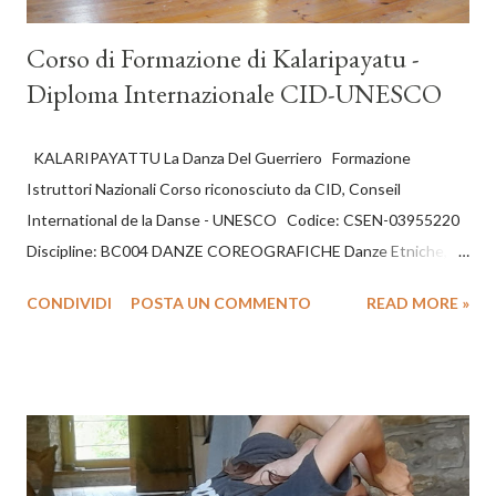
Corso di Formazione di Kalaripayatu -
Diploma Internazionale CID-UNESCO
KALARIPAYATTU La Danza Del Guerriero Formazione
Istruttori Nazionali Corso riconosciuto da CID, Conseil
International de la Danse - UNESCO Codice: CSEN-03955220
Discipline: BC004 DANZE COREOGRAFICHE Danze Etniche,
Popolari e di Carattere: Tap Dance, Twist, Charleston, Belly
CONDIVIDI
POSTA UN COMMENTO
READ MORE »
Dance e danze tradizionali varie. CERTIFICAZIONI Ogni 150
ore di frequenza. il CID, (The United Nations of Dance), con
sede nel palazzo dell’UNESCO, 1 rue Miollis, FR-75732 Paris,
France, rilascerà un diploma valido internazionalmente. Sono
previsti fino a dieci livelli - totale 1500 ore. Dopo il primo biennio,
dopo aver sostenuto un esame teorico-pratico, verranno