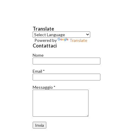
rapporto con lo spazio e la coordinazione occhio mano, sono
delle coreografie, in cui l’accento è posto sull’aspetto
spettacolare. Nella mia esperienza, più che ventennale di
coreografo di combattimenti per il cinema, teatro e televisione -
Translate
durante la quale ho collaborato con artisti come Richard
Powered by
Translate
Buckingam Clark, Haruiko Yamanouchi e Wu hsing kuo, alla Scala
Contattaci
di Milano, al Teatro dell’Opera di Roma e alla Brooklin Academy
Nome
of Music di New York – ho avuto modo di verificare gli effetti
positivi, sia fisici, sia psicologici, della pratica del Combattimento
Email
*
Scenico, una disciplin...
Messaggio
*