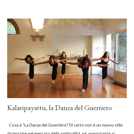
tipica dei Nair la cui presenza in Kerala è documentata almeno
dall’inizio dell’era cristiana [1] Con la parola “Nair” o “Nayar” si
intende un gruppo di caste hindu, tipico del Kerala, e collegato
ad una etnia di origine cingalese, chiamata Ezhava o Thiyyar. I
“Nair”, che si dichiarano induisti, hanno in realtà una propria
cultura e una propria religione fondata su alcuni principi
buddhisti, sulla devozione alla dea Bhagavatī e sul culto del
Serpente, o Nāga, molto presente sia nell’iconografia
tradizionale, sia, fisicamente, nei boschetti considerati sacri
situa...
Kalaripayattu, la Danza del Guerriero
Cosa è "La Danza del Guerriero? Di certo non è un nuovo stile
da lanciare nel mercato della spiritualità, né, nonostante si