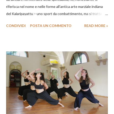
riferisca nel nome e nelle forme all’antica arte marziale indiana
del Kalaripayattu – uno sport da combattimento, ma si tratta per
me dell’’ennesima tappa di un lungo percorso di ricerca sulle
CONDIVIDI
POSTA UN COMMENTO
READ MORE »
origini dello Yoga; un percorso intrapreso insieme a Laura Nalin e
ai nostri collaboratori, alcuni decenni fa, quando, dopo aver
notato alcune incongruenze nei testi e nelle tecniche che
insegnavamo, abbiamo cominciato a mettere in dubbio
l’esistenza di uno Yoga unico. L’insorgere di tale dubbio è
un’esperienza comune a molti praticanti “anziani”:
improvvisamente alcuni degli insegnamenti ritenuti “tradizionali”
e al di sopra di ogni possibile discussione – come quello degli
yama e dei niyama, i dieci principi etici di Patañjali – cominciano a
stridere con ciò che si sperimenta e con ciò che si legge, nei
testi classici dello Haṭhayoga, come Gorakṣa Saṃhitā, Gheraṇḍa
...