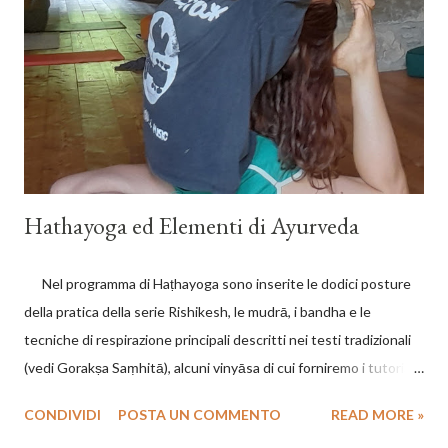
rilasciati il tesserino tecnico CSEN e il diploma di istruttore
Nazionale di primo livello. Sono previsti anche diplomi di secondo
e terzo livello. REQUISITI Per partecipare occorre aver una
esperienza almeno biennale, certificata di una o più delle
seguenti discipline: - ...
Hathayoga ed Elementi di Ayurveda
Nel programma di Haṭhayoga sono inserite le dodici posture
della pratica della serie Rishikesh, le mudrā, i bandha e le
tecniche di respirazione principali descritti nei testi tradizionali
(vedi Gorakṣa Saṃhitā), alcuni vinyāsa di cui forniremo i tutorial
video; la teoria dei tre doṣa (vāta, pitta e kapha), i tre guṇa (rajas,
CONDIVIDI
POSTA UN COMMENTO
READ MORE »
sattva e tamas) le tre “energie della vita” (prāṇa tejas ed ojas), il